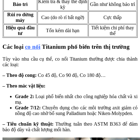
Kiểm tra & thay thế định
Bảo trì
Gần như không bảo trì
kỳ
Rủi ro dừng
Cao (do rò rỉ bất ngờ)
Cực thấp
máy
Hiệu quả đầu
Tiết kiệm chi phí thay
Tốn kém dài hạn
tư
thế
Các loại
co nối
Titanium
phổ biến trên thị trường
Tùy vào nhu cầu cụ thể, co nối Titanium thường được chia thành
các loại:
– Theo độ cong:
Co 45 độ, Co 90 độ, Co 180 độ…
– Theo mác vật liệu:
Grade 2:
Loại phổ biến nhất cho công nghiệp hóa chất và xi
mạ.
Grade 7/12:
Chuyên dụng cho các môi trường axit giảm có
nồng độ cao nhờ bổ sung Palladium hoặc Niken-Molypden.
– Tiêu chuẩn kỹ thuật:
Thường tuân theo ASTM B363 để đảm
bảo độ dày và chất lượng mối hàn.