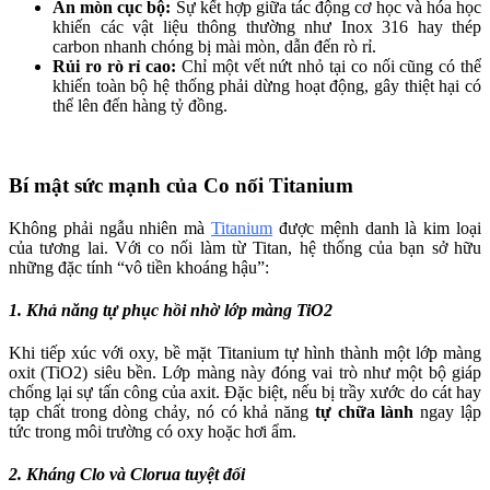
Ăn mòn cục bộ:
Sự kết hợp giữa tác động cơ học và hóa học
khiến các vật liệu thông thường như Inox 316 hay thép
carbon nhanh chóng bị mài mòn, dẫn đến rò rỉ.
Rủi ro rò rỉ cao:
Chỉ một vết nứt nhỏ tại co nối cũng có thể
khiến toàn bộ hệ thống phải dừng hoạt động, gây thiệt hại có
thể lên đến hàng tỷ đồng.
Bí mật sức mạnh của Co nối Titanium
Không phải ngẫu nhiên mà
Titanium
được mệnh danh là kim loại
của tương lai. Với co nối làm từ Titan, hệ thống của bạn sở hữu
những đặc tính “vô tiền khoáng hậu”:
1. Khả năng tự phục hồi nhờ lớp màng
TiO2
Khi tiếp xúc với oxy, bề mặt Titanium tự hình thành một lớp màng
oxit (
TiO2
) siêu bền. Lớp màng này đóng vai trò như một bộ giáp
chống lại sự tấn công của axit. Đặc biệt, nếu bị trầy xước do cát hay
tạp chất trong dòng chảy, nó có khả năng
tự chữa lành
ngay lập
tức trong môi trường có oxy hoặc hơi ẩm.
2. Kháng Clo và Clorua tuyệt đối