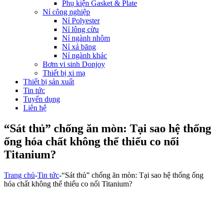
Phụ kiện Gasket & Plate
Nỉ công nghiệp
Nỉ Polyester
Nỉ lông cừu
Nỉ ngành nhôm
Nỉ xả băng
Nỉ ngành khác
Bơm vi sinh Donjoy
Thiết bị xi mạ
Thiết bị sản xuất
Tin tức
Tuyển dụng
Liên hệ
“Sát thủ” chống ăn mòn: Tại sao hệ thống
ống hóa chất không thể thiếu co nối
Titanium?
Trang chủ
-
Tin tức
-
“Sát thủ” chống ăn mòn: Tại sao hệ thống ống
hóa chất không thể thiếu co nối Titanium?