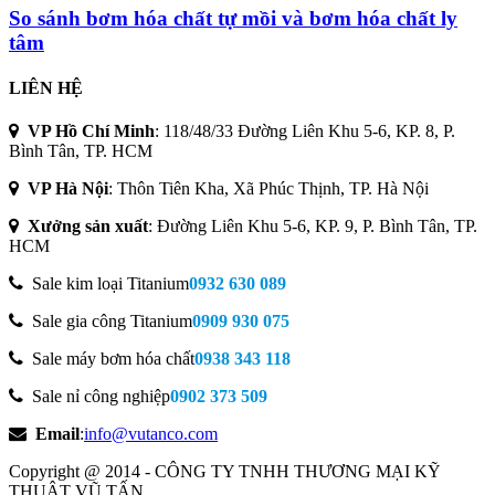
So sánh bơm hóa chất tự mồi và bơm hóa chất ly
tâm
LIÊN HỆ
VP Hồ Chí Minh
:
118/48/33 Đường Liên Khu 5-6, KP. 8, P.
Bình Tân, TP. HCM
VP Hà Nội
:
Thôn Tiên Kha, Xã Phúc Thịnh, TP. Hà Nội
Xưởng sản xuất
:
Đường Liên Khu 5-6, KP. 9, P. Bình Tân, TP.
HCM
Sale kim loại Titanium
0932 630 089
Sale gia công Titanium
0909 930 075
Sale máy bơm hóa chất
0938 343 118
Sale nỉ công nghiệp
0902 373 509
Email
:
info@vutanco.com
Copyright @ 2014 - CÔNG TY TNHH THƯƠNG MẠI KỸ
THUẬT VŨ TẤN