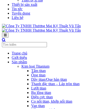
Thiết bị xi mạ
Thiết bị sản xuất
Tin tức
Tuyển dụng
Liên hệ
Trang chủ
Giới thiệu
Sản phẩm
Kim loại Titanium
Tấm titan
Ống titan
Dây titan/Que hàn titan
Thanh đặc titan – Láp tròn titan
Lưới titan
Bu lông titan
Điện cực titan
Co nối titan, khớp nối titan
Van titan