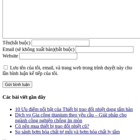
Tên(bắt buộc)
Email (sẽ không xuất bản)(bắt buộc)
Website
Lưu tên của tôi, email, và trang web trong trình duyệt này cho
lần bình luận kế tiếp của tôi.
Các bài viết gần đây
10 Ưu điểm nổi bật của Thiết bị trao đổi nhiệt dạng tấm hàn
Dịch vụ Gia công titanium theo yêu cầu – Giải pháp cho
ngành công nghiệp chống ăn mòn
Có nên mua thiết bị trao đổi nhiệt cũ?
So sánh bơm hóa chất tự mồi và bơm hóa chất ly tâm