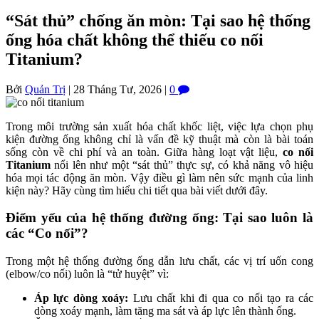
“Sát thủ” chống ăn mòn: Tại sao hệ thống
ống hóa chất không thể thiếu co nối
Titanium?
Bởi
Quản Trị
|
28 Tháng Tư, 2026
|
0
Trong môi trường sản xuất hóa chất khốc liệt, việc lựa chọn phụ
kiện đường ống không chỉ là vấn đề kỹ thuật mà còn là bài toán
sống còn về chi phí và an toàn. Giữa hàng loạt vật liệu,
co nối
Titanium
nổi lên như một “sát thủ” thực sự, có khả năng vô hiệu
hóa mọi tác động ăn mòn. Vậy điều gì làm nên sức mạnh của linh
kiện này? Hãy cùng tìm hiểu chi tiết qua bài viết dưới đây.
Điểm yếu của hệ thống đường ống: Tại sao luôn là
các “Co nối”?
Trong một hệ thống đường ống dẫn lưu chất, các vị trí uốn cong
(elbow/co nối) luôn là “tử huyệt” vì:
Áp lực dòng xoáy:
Lưu chất khi đi qua co nối tạo ra các
dòng xoáy mạnh, làm tăng ma sát và áp lực lên thành ống.