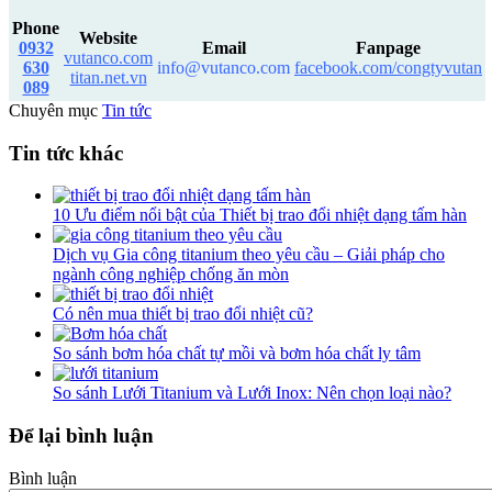
Phone
Website
0932
Email
Fanpage
vutanco.com
630
info@vutanco.com
facebook.com/congtyvutan
titan.net.vn
089
Chuyên mục
Tin tức
Tin tức khác
10 Ưu điểm nổi bật của Thiết bị trao đổi nhiệt dạng tấm hàn
Dịch vụ Gia công titanium theo yêu cầu – Giải pháp cho
ngành công nghiệp chống ăn mòn
Có nên mua thiết bị trao đổi nhiệt cũ?
So sánh bơm hóa chất tự mồi và bơm hóa chất ly tâm
So sánh Lưới Titanium và Lưới Inox: Nên chọn loại nào?
Để lại bình luận
Bình luận