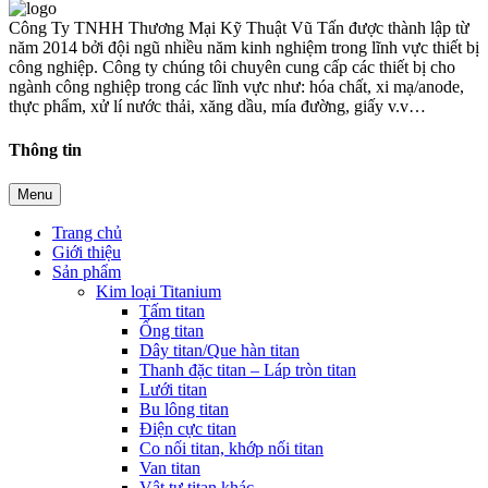
Công Ty TNHH Thương Mại Kỹ Thuật Vũ Tấn được thành lập từ
năm 2014 bởi đội ngũ nhiều năm kinh nghiệm trong lĩnh vực thiết bị
công nghiệp. Công ty chúng tôi chuyên cung cấp các thiết bị cho
ngành công nghiệp trong các lĩnh vực như: hóa chất, xi mạ/anode,
thực phẩm, xử lí nước thải, xăng dầu, mía đường, giấy v.v…
Thông tin
Menu
Trang chủ
Giới thiệu
Sản phẩm
Kim loại Titanium
Tấm titan
Ống titan
Dây titan/Que hàn titan
Thanh đặc titan – Láp tròn titan
Lưới titan
Bu lông titan
Điện cực titan
Co nối titan, khớp nối titan
Van titan
Vật tư titan khác