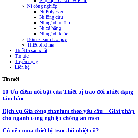
Phụ kiện Gasket & Plate
Nỉ công nghiệp
Nỉ Polyester
Nỉ lông cừu
Nỉ ngành nhôm
Nỉ xả băng
Nỉ ngành khác
Bơm vi sinh Donjoy
Thiết bị xi mạ
Thiết bị sản xuất
Tin tức
Tuyển dụng
Liên hệ
Tin mới
10 Ưu điểm nổi bật của Thiết bị trao đổi nhiệt dạng
tấm hàn
Dịch vụ Gia công titanium theo yêu cầu – Giải pháp
cho ngành công nghiệp chống ăn mòn
Có nên mua thiết bị trao đổi nhiệt cũ?