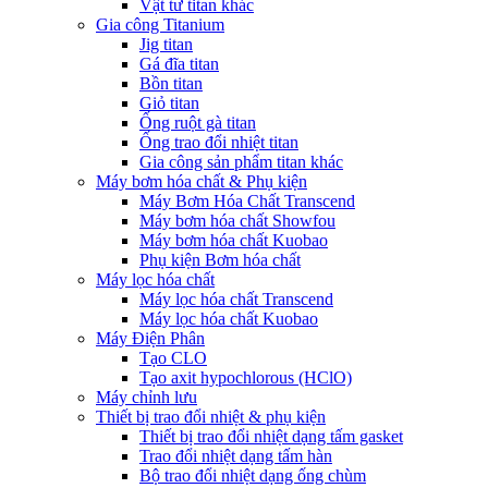
Vật tư titan khác
Gia công Titanium
Jig titan
Gá đĩa titan
Bồn titan
Giỏ titan
Ống ruột gà titan
Ống trao đổi nhiệt titan
Gia công sản phẩm titan khác
Máy bơm hóa chất & Phụ kiện
Máy Bơm Hóa Chất Transcend
Máy bơm hóa chất Showfou
Máy bơm hóa chất Kuobao
Phụ kiện Bơm hóa chất
Máy lọc hóa chất
Máy lọc hóa chất Transcend
Máy lọc hóa chất Kuobao
Máy Điện Phân
Tạo CLO
Tạo axit hypochlorous (HClO)
Máy chỉnh lưu
Thiết bị trao đổi nhiệt & phụ kiện
Thiết bị trao đổi nhiệt dạng tấm gasket
Trao đổi nhiệt dạng tấm hàn
Bộ trao đổi nhiệt dạng ống chùm