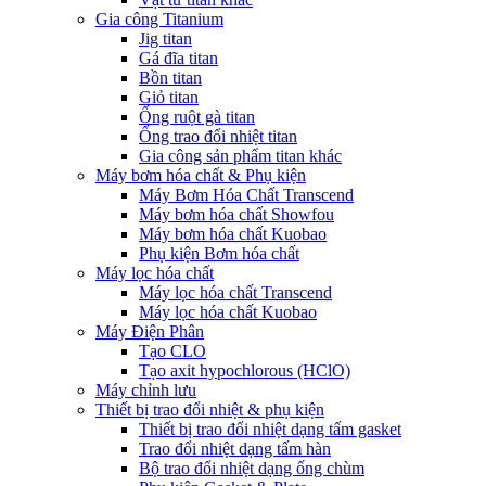
Gia công Titanium
Jig titan
Gá đĩa titan
Bồn titan
Giỏ titan
Ống ruột gà titan
Ống trao đổi nhiệt titan
Gia công sản phẩm titan khác
Máy bơm hóa chất & Phụ kiện
Máy Bơm Hóa Chất Transcend
Máy bơm hóa chất Showfou
Máy bơm hóa chất Kuobao
Phụ kiện Bơm hóa chất
Máy lọc hóa chất
Máy lọc hóa chất Transcend
Máy lọc hóa chất Kuobao
Máy Điện Phân
Tạo CLO
Tạo axit hypochlorous (HClO)
Máy chỉnh lưu
Thiết bị trao đổi nhiệt & phụ kiện
Thiết bị trao đổi nhiệt dạng tấm gasket
Trao đổi nhiệt dạng tấm hàn
Bộ trao đổi nhiệt dạng ống chùm