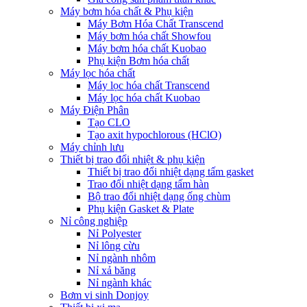
Máy bơm hóa chất & Phụ kiện
Máy Bơm Hóa Chất Transcend
Máy bơm hóa chất Showfou
Máy bơm hóa chất Kuobao
Phụ kiện Bơm hóa chất
Máy lọc hóa chất
Máy lọc hóa chất Transcend
Máy lọc hóa chất Kuobao
Máy Điện Phân
Tạo CLO
Tạo axit hypochlorous (HClO)
Máy chỉnh lưu
Thiết bị trao đổi nhiệt & phụ kiện
Thiết bị trao đổi nhiệt dạng tấm gasket
Trao đổi nhiệt dạng tấm hàn
Bộ trao đổi nhiệt dạng ống chùm
Phụ kiện Gasket & Plate
Nỉ công nghiệp
Nỉ Polyester
Nỉ lông cừu
Nỉ ngành nhôm
Nỉ xả băng
Nỉ ngành khác
Bơm vi sinh Donjoy