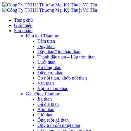
Trang chủ
Giới thiệu
Sản phẩm
Kim loại Titanium
Tấm titan
Ống titan
Dây titan/Que hàn titan
Thanh đặc titan – Láp tròn titan
Lưới titan
Bu lông titan
Điện cực titan
Co nối titan, khớp nối titan
Van titan
Vật tư titan khác
Gia công Titanium
Jig titan
Gá đĩa titan
Bồn titan
Giỏ titan
Ống ruột gà titan
Ống trao đổi nhiệt titan
Gia công sản phẩm titan khác