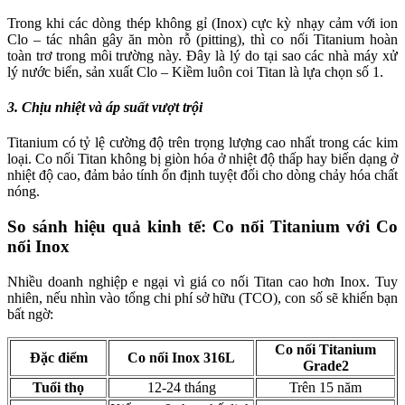
Trong khi các dòng thép không gỉ (Inox) cực kỳ nhạy cảm với ion
Clo – tác nhân gây ăn mòn rỗ (pitting), thì co nối Titanium hoàn
toàn trơ trong môi trường này. Đây là lý do tại sao các nhà máy xử
lý nước biển, sản xuất Clo – Kiềm luôn coi Titan là lựa chọn số 1.
3. Chịu nhiệt và áp suất vượt trội
Titanium có tỷ lệ cường độ trên trọng lượng cao nhất trong các kim
loại. Co nối Titan không bị giòn hóa ở nhiệt độ thấp hay biến dạng ở
nhiệt độ cao, đảm bảo tính ổn định tuyệt đối cho dòng chảy hóa chất
nóng.
So sánh hiệu quả kinh tế: Co nối Titanium với Co
nối Inox
Nhiều doanh nghiệp e ngại vì giá co nối Titan cao hơn Inox. Tuy
nhiên, nếu nhìn vào tổng chi phí sở hữu (TCO), con số sẽ khiến bạn
bất ngờ:
Co nối Titanium
Đặc điểm
Co nối Inox 316L
Grade2
Tuổi thọ
12-24 tháng
Trên 15 năm