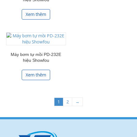
Xem thêm
Máy bơm tự mồi PD-232E
hiệu Showfou
Xem thêm
1
2
→