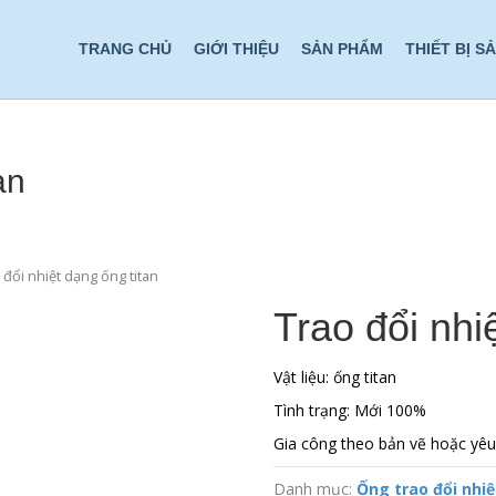
TRANG CHỦ
GIỚI THIỆU
SẢN PHẨM
THIẾT BỊ S
an
 đổi nhiệt dạng ống titan
Trao đổi nhi
Vật liệu: ống titan
Tình trạng: Mới 100%
Gia công theo bản vẽ hoặc yêu
Danh mục:
Ống trao đổi nhiệ