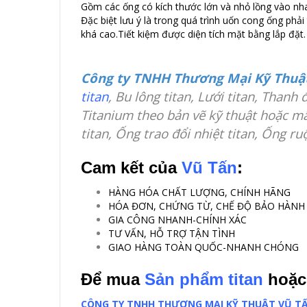
Gồm các ống có kích thước lớn và nhỏ lồng vào nh
Đặc biệt lưu ý là trong quá trình uốn cong ống phả
khá cao.Tiết kiệm được diện tích mặt bằng lắp đặt.
Công ty TNHH Thương Mại Kỹ Thuậ
titan
, Bu lông titan, Lưới titan, Thanh 
Titanium theo bản vẽ kỹ thuật hoặc mẫu
titan, Ống trao đổi nhiệt titan, Ống ruộ
Cam kết của
Vũ Tấn
:
HÀNG HÓA CHẤT LƯỢNG, CHÍNH HÃNG
HÓA ĐƠN, CHỨNG TỪ, CHẾ ĐỘ BẢO HÀNH
GIA CÔNG NHANH-CHÍNH XÁC
TƯ VẤN, HỖ TRỢ TẬN TÌNH
GIAO HÀNG TOÀN QUỐC-NHANH CHÓNG
Để mua
Sản phẩm titan
hoặ
CÔNG TY TNHH THƯƠNG MẠI KỸ THUẬT VŨ T