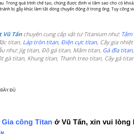
au. Trong quá trình chế tạo, chúng được định vị tâm sao cho có kho
i tránh bị gẫy khúc làm tắt dòng chuyển động ở trong ống. Tuy công v
t Vũ Tấn
chuyên cung cấp vật tư Titanium như:
Tấm 
đặc titan,
Láp tròn titan
,
Điện cực titan
, Cây gia nhiệ
 như: Jig titan, Đồ gá titan, Mâm titan,
Gá đĩa titan
t gà titan, Khung titan, Thanh treo titan, Cây gá tita
 ĐẦY ĐỦ
c
Gia công Titan
ở Vũ Tấn, xin vui lòng 
ẤN