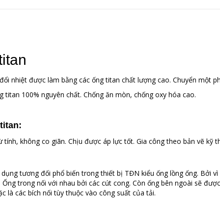
titan
ao đổi nhiệt được làm bằng các ống titan chất lượng cao. Chuyển một p
 ống titan 100% nguyên chất. Chống ăn mòn, chống oxy hóa cao.
titan
:
 tính, không co giãn. Chịu được áp lực tốt. Gia công theo bản vẽ kỹ t
 sử dụng tương đối phổ biến trong thiết bị TĐN kiểu ống lồng ống. Bởi 
 Ống trong nối với nhau bởi các cút cong. Còn ống bên ngoài sẽ đượ
 là các bích nối tùy thuộc vào công suất của tải.