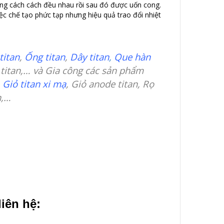
ảng cách cách đều nhau rồi sau đó được uốn cong.
iệc chế tạo phức tạp nhưng hiệu quả trao đổi nhiệt
titan
,
Ống titan
,
Dây titan
,
Que hàn
t titan,… và Gia công các sản phẩm
,
Giỏ titan xi mạ
, Giỏ anode titan, Rọ
n,…
liên hệ: