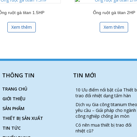
Ống ruột gà titan 1.5HP
Ống ruột gà titan 2HP
Xem thêm
Xem thêm
THÔNG TIN
TIN MỚI
TRANG CHỦ
10 Ưu điểm nổi bật của Thiết b
trao đổi nhiệt dạng tấm hàn
GIỚI THIỆU
Dịch vụ Gia công titanium the
SẢN PHẨM
yêu cầu – Giải pháp cho ngành
công nghiệp chống ăn mòn
THIẾT BỊ SẢN XUẤT
Có nên mua thiết bị trao đổi
TIN TỨC
nhiệt cũ?