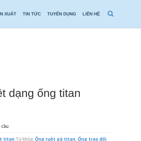
ẢN XUẤT
TIN TỨC
TUYỂN DỤNG
LIÊN HỆ
ệt dạng ống titan
 cầu
t titan
Từ khóa:
Ống ruột gà titan
,
Ống trao đổi