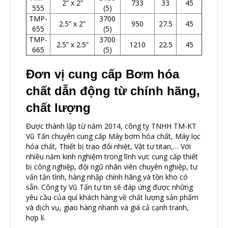
2” x 2”
733
33
45
555
(5)
TMP-
3700
2.5” x 2”
950
27.5
45
655
(5)
TMP-
3700
2.5” x 2.5”
1210
22.5
45
665
(5)
Đơn vị cung cấp Bơm hóa
chất dẫn động từ chính hãng,
chất lượng
Được thành lập từ năm 2014, công ty TNHH TM-KT
Vũ Tấn chuyên cung cấp
Máy bơm hóa chất
,
Máy lọc
hóa chất
,
Thiết bị trao đổi nhiệt
,
Vật tư titan
,… Với
nhiều năm kinh nghiệm trong lĩnh vực cung cấp thiết
bị công nghiệp, đội ngũ nhân viên chuyên nghiệp, tư
vấn tận tình, hàng nhập chính hãng và tồn kho có
sẵn. Công ty Vũ Tấn tự tin sẽ đáp ứng được những
yêu cầu của quí khách hàng về chất lượng sản phẩm
và dịch vụ, giao hàng nhanh và giá cả cạnh tranh,
hợp lí.