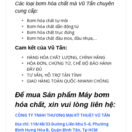
Các loại bơm hóa chất mà Vũ Tấn chuyên
cung cấp:
Bơm hóa chất tự mồi
Bơm hóa chất dẫn động từ
Bơm hóa chất trục đứng
Bơm hóa chất đầu inox, đầu nhựa,…
Cam kết của
Vũ Tấn
:
HÀNG HÓA CHẤT LƯỢNG, CHÍNH HÃNG
HÓA ĐƠN, CHỨNG TỪ, CHẾ ĐỘ BẢO HÀNH
ĐẦY ĐỦ
TƯ VẤN, HỖ TRỢ TẬN TÌNH
GIAO HÀNG TOÀN QUỐC-NHANH CHÓNG
Để mua Sản phẩm Máy bơm
hóa chất, xin vui lòng liên hệ:
CÔNG TY TNHH THƯƠNG MẠI KỸ THUẬT VŨ TẤN
Địa chỉ: 118/48/33 Đường Liên khu 5-6, Phường
Bình Hưng Hòa B, Quận Bình Tân, Tp HCM