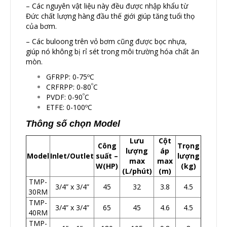
– Các nguyên vật liệu này đều được nhập khẩu từ
Đức chất lượng hàng đầu thế giới giúp tăng tuổi thọ
của bơm.
– Các buloong trên vỏ bơm cũng được bọc nhựa,
giúp nó không bị rỉ sét trong môi trường hóa chất ăn
mòn.
GFRPP: 0-75ºC
º
CRFRPP: 0-80
C
º
PVDF: 0-90
C
ETFE: 0-100ºC
Thông số chọn Model
Lưu
Cột
Công
Trọng
lượng
áp
Model
Inlet/Outlet
suất –
lượng
max
max
W(HP)
(kg)
(L/phút)
(m)
TMP-
3/4” x 3/4”
45
32
3.8
4.5
30RM
TMP-
3/4” x 3/4”
65
45
4.6
4.5
40RM
TMP-