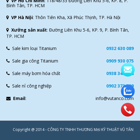
VP Hồ Chí Minh
:
118/48/33 Đường Liên Khu 5-6, KP. 8, P.
Bình Tân, TP. HCM
VP Hà Nội
:
Thôn Tiên Kha, Xã Phúc Thịnh, TP. Hà Nội
Xưởng sản xuất
:
Đường Liên Khu 5-6, KP. 9, P. Bình Tân,
TP. HCM
Sale kim loại Titanium
0932 630 089
Sale gia công Titanium
0909 930 075
Sale máy bơm hóa chất
0938 343 118
Sale nỉ công nghiệp
0902 373 509
Email
:
info@vutanco.com
Copyright @ 2014 - CÔNG TY TNHH THƯƠNG MẠI KỸ THUẬT VŨ TẤN