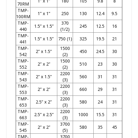
1” x 1”
180
105
9.8
8
70RM
TMP-
1” x 1”
250
130
12.4
9.5
100RM
TMP-
370
1.5” x 1.5”
245
12.5
16
440
(1/2)
TMP-
1.5” x 1.5”
750 (1)
325
19.5
21
441
TMP-
1500
2” x 1.5”
450
24.5
30
542
(2)
TMP-
1500
2” x 2”
510
23
30
552
(2)
TMP-
2200
2” x 1.5”
560
31
31
543
(3)
TMP-
2200
2” x 2”
660
29
31
553
(3)
TMP-
2200
2.5” x 2”
580
24
31
653
(3)
TMP-
2200
2.5” x 2.5”
1000
15.5
31
663
(3)
TMP-
3700
2” x 2”
580
35
45
545
(5)
TMP-
3700