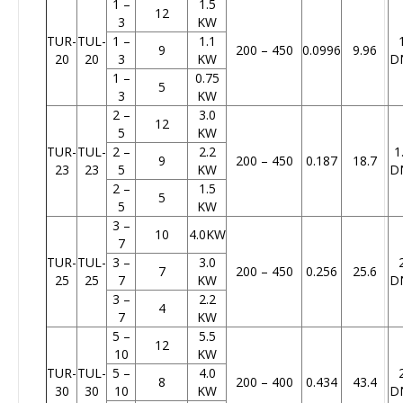
1 –
1.5
12
3
KW
TUR-
TUL-
1 –
1.1
9
200 – 450
0.0996
9.96
20
20
3
KW
D
1 –
0.75
5
3
KW
2 –
3.0
12
5
KW
TUR-
TUL-
2 –
2.2
1
9
200 – 450
0.187
18.7
23
23
5
KW
D
2 –
1.5
5
5
KW
3 –
10
4.0KW
7
TUR-
TUL-
3 –
3.0
7
200 – 450
0.256
25.6
25
25
7
KW
D
3 –
2.2
4
7
KW
5 –
5.5
12
10
KW
TUR-
TUL-
5 –
4.0
8
200 – 400
0.434
43.4
30
30
10
KW
D