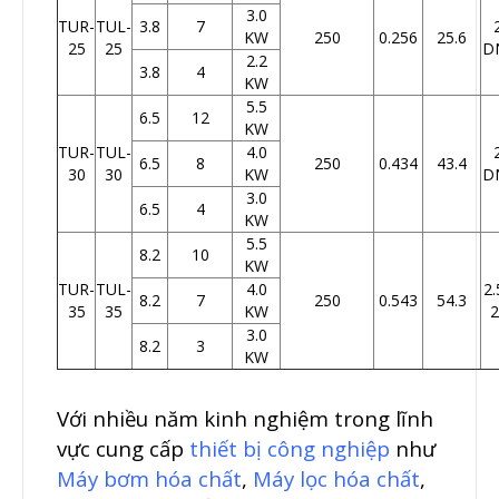
3.0
TUR-
TUL-
3.8
7
KW
250
0.256
25.6
25
25
D
2.2
3.8
4
KW
5.5
6.5
12
KW
TUR-
TUL-
4.0
6.5
8
250
0.434
43.4
30
30
KW
D
3.0
6.5
4
KW
5.5
8.2
10
KW
TUR-
TUL-
4.0
2.
8.2
7
250
0.543
54.3
35
35
KW
2
3.0
8.2
3
KW
Với nhiều năm kinh nghiệm trong lĩnh
vực cung cấp
thiết bị công nghiệp
như
Máy bơm hóa chất
,
Máy lọc hóa chất
,