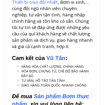
Thiết bi trao đổi nhiệt
, Bơm vi sinh,…
cùng đội ngũ nhân viên chuyên
nghiệp, tư vấn tận tình, hàng nhập
chính hãng và tồn kho có sẵn. Chúng
tôi tự tin sẽ đáp ứng được những yêu
cầu của quí khách hàng về chất lượng
sản phẩm và dịch vụ, giao hàng nhanh
và giá cả cạnh tranh, hợp lí.
Cam kết của
Vũ Tấn
:
HÀNG HÓA CHẤT LƯỢNG, CHÍNH HÃNG
HÓA ĐƠN, CHỨNG TỪ, CHẾ ĐỘ BẢO HÀNH
ĐẦY ĐỦ
TƯ VẤN, HỖ TRỢ TẬN TÌNH
GIAO HÀNG TOÀN QUỐC-NHANH CHÓNG
Để mua
Sản phẩm Bơm thực
phẩm
, xin vui lòng liên hệ: