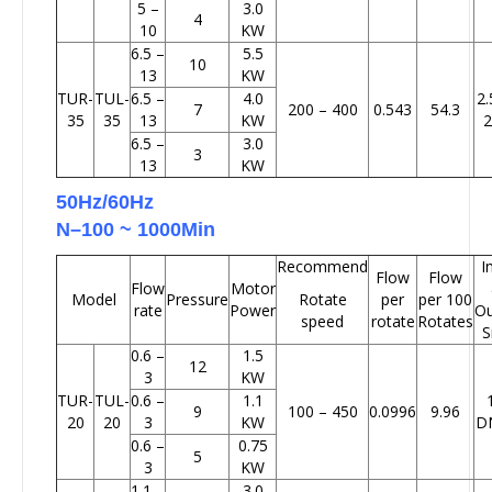
5 –
3.0
4
10
KW
6.5 –
5.5
10
13
KW
TUR-
TUL-
6.5 –
4.0
2.
7
200 – 400
0.543
54.3
35
35
13
KW
2
6.5 –
3.0
3
13
KW
50Hz/60Hz
N–100 ~ 1000Min
Recommend
I
Flow
Flow
Flow
Motor
Model
Pressure
Rotate
per
per 100
rate
Power
Ou
speed
rotate
Rotates
S
0.6 –
1.5
12
3
KW
TUR-
TUL-
0.6 –
1.1
9
100 – 450
0.0996
9.96
20
20
3
KW
D
0.6 –
0.75
5
3
KW
1.1 –
3.0