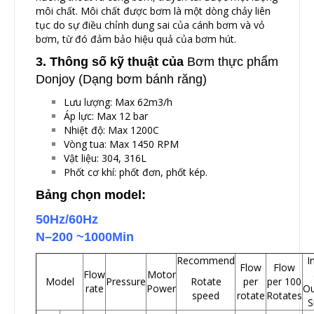
môi chất. Môi chất được bơm là một dòng chảy liên
tục do sự điều chỉnh dung sai của cánh bơm và vỏ
bơm, từ đó đảm bảo hiệu quả của bơm hút.
3. Thông số kỹ thuật của
Bơm thực phẩm
Donjoy (Dạng bơm bánh răng)
Lưu lượng: Max 62m3/h
Áp lực: Max 12 bar
Nhiệt độ: Max 1200C
Vòng tua: Max 1450 RPM
Vật liệu: 304, 316L
Phốt cơ khí: phốt đơn, phốt kép.
Bảng chọn model:
50Hz/60Hz
N–200 ~1000Min
Recommend
I
Flow
Flow
Flow
Motor
Model
Pressure
Rotate
per
per 100
rate
Power
Ou
speed
rotate
Rotates
S