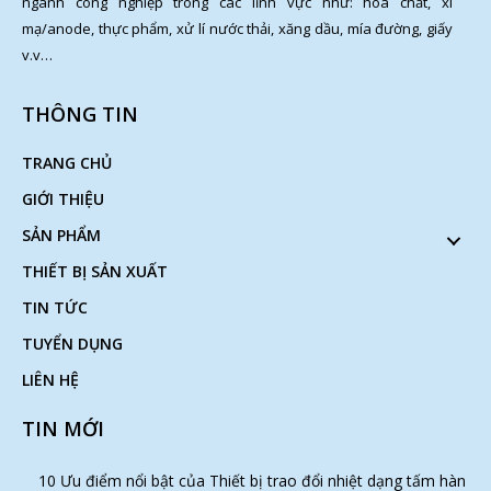
ngành công nghiệp trong các lĩnh vực như: hóa chất, xi
mạ/anode, thực phẩm, xử lí nước thải, xăng dầu, mía đường, giấy
v.v…
THÔNG TIN
TRANG CHỦ
GIỚI THIỆU
SẢN PHẨM
THIẾT BỊ SẢN XUẤT
TIN TỨC
TUYỂN DỤNG
LIÊN HỆ
TIN MỚI
10 Ưu điểm nổi bật của Thiết bị trao đổi nhiệt dạng tấm hàn