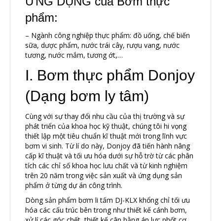
ỨNG DỤNG của Bơm thực
phẩm:
– Ngành công nghiệp thực phẩm: đồ uống, chế biến
sữa, dược phẩm, nước trái cây, rượu vang, nước
tương, nước mắm, tương ớt,…
I. Bơm thực phẩm Donjoy
(Dạng bơm ly tâm)
Cùng với sự thay đổi nhu cầu của thị trường và sự
phát triển của khoa học kỹ thuật, chúng tôi hi vọng
thiết lập một tiêu chuẩn kĩ thuật mới trong lĩnh vực
bơm vi sinh. Từ lí do này, Donjoy đã tiến hành nâng
cấp kĩ thuật và tối ưu hóa dưới sự hỗ trờ từ các phân
tích các chỉ số khoa học lưu chất và từ kinh nghiệm
trên 20 năm trong việc sản xuất và ứng dụng sản
phẩm ở từng dự án công trình.
Dòng sản phẩm bơm li tấm DJ-KLX khổng chỉ tối ưu
hóa các cấu trúc bên trong như thiết kế cánh bơm,
xử lí các góc chết, thiết kế cân bằng áp lực phốt cơ