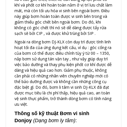
khí và phốt cơ khí hoàn toàn nằm ở vị trí lưu chất làm
mát, mà còn tối ưu hóa vi sinh bên ngoài bơm. Điều
này giúp bơm hoàn toàn được vi sinh bên trong và
giảm thiểu góc chết bên ngoài bơm. Do đó, khi
không có góc chết thì nó sẽ dễ dàng được tẩy rửa
sạch sẽ bởi CIP , và được khử trùng bởi SIP .
Ngoài ra dòng bơm DJ-KLX còn duy trì được tính linh
hoạt tối đa của ứng dụng kết cấu, ví dụ : góc cổng ra
của bơm có thể được điều chỉnh tùy ý từ 00 – 1350,
nắp bơm sử dụng tán vặn tay , như vậy giúp duy trì
việc bảo dưỡng và thay phụ kiện phốt cơ khí được dễ
dàng và hiệu quả cao hơn. Giảm phụ thuộc, không
cần phải có những nhân viên chuyên nghiệp mới có
thể bảo dưỡng được và không cần những công cụ
đặc biệt gì. Do đó, bơm li tâm vi sinh DJ-KLX đã đạt
được mục tiêu là chi phí thấp, hiệu quả cao, an toàn
vệ sinh thực phẩm, trở thành dòng bơm có tính năng
ưu việt.
Thông số kỹ thuật Bơm vi sinh
Donjoy
(Dạng bơm ly tâm)
: