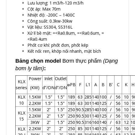
Lưu lượng: 1 m3/h-120 m3/h
Cột áp: Max 70m
Nhiệt độ: -200C – 1400C
Công suất: 0.3kw-30kw
Vật liệu: SS304, SS316L
Xử lí bề mặt: =<Ra0.8um, =<Ra0.6um, =
<Ra0.4um
Phốt cơ khí: phốt đơn, phốt kép
Kết nối: ren, khớp nối nhanh, mặt bích
Bảng chọn model
Bơm thực phẩm
(Dạng
bơm ly tâm)
:
Power
Inlet
Outlet
KLX
ⱷPB
F
L1
A
B
B’
C
K
H
series
(KW)
d”/DN
d”/DN
KLX
1.5KW
1.5”
1.5”
189
63
285
140
100
/
56
10
9
10
2.2KW
1.5”
1.5”
189
63
301
140
125
/
56
10
9
1.5KW
2”
1.5”
250
90.5
285
140
100
/
56
10
9
KLX
2.2KW
2”
1.5”
250
90.5
301
140
125
/
56
10
9
15
3KW
2”
1.5”
250
90.5
316
160
140
/
63
12
1
2.2KW
2”
2”
250
85
301
140
125
/
56
10
9
KLX
20-I
3KW
2”
2”
250
85
316
160
140
/
63
12
1