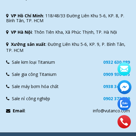
VP Hồ Chí Minh
:
118/48/33 Đường Liên Khu 5-6, KP. 8, P.
Bình Tân, TP. HCM
VP Hà Nội
:
Thôn Tiên Kha, Xã Phúc Thịnh, TP. Hà Nội
Xưởng sản xuất
:
Đường Liên Khu 5-6, KP. 9, P. Bình Tân,
TP. HCM
Sale kim loại Titanium
0932 630 089
Sale gia công Titanium
0909 930 075
Sale máy bơm hóa chất
0938 343 118
Sale nỉ công nghiệp
0902 373 509
Email
:
info@vutanco.com