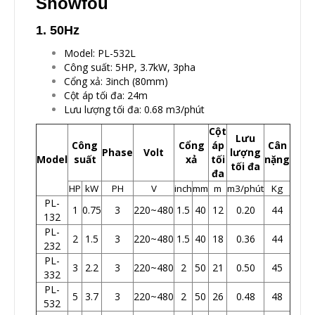
Showfou
1. 50Hz
Model: PL-532L
Công suất: 5HP, 3.7kW, 3pha
Cổng xả: 3inch (80mm)
Cột áp tối đa: 24m
Lưu lượng tối đa: 0.68 m3/phút
Cột
Lưu
Công
Cổng
áp
Cân
Phase
Volt
lượng
Model
suất
xả
tối
nặng
tối đa
đa
HP
kW
PH
V
inch
mm
m
m3/phút
Kg
PL-
1
0.75
3
220~480
1.5
40
12
0.20
44
132
PL-
2
1.5
3
220~480
1.5
40
18
0.36
44
232
PL-
3
2.2
3
220~480
2
50
21
0.50
45
332
PL-
5
3.7
3
220~480
2
50
26
0.48
48
532