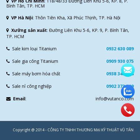
VP Hồ Chí Minh
:
118/48/33 Đường Liên Khu 5-6, KP. 8, P.
Bình Tân, TP. HCM
VP Hà Nội
:
Thôn Tiên Kha, Xã Phúc Thịnh, TP. Hà Nội
Xưởng sản xuất
:
Đường Liên Khu 5-6, KP. 9, P. Bình Tân,
TP. HCM
Sale kim loại Titanium
0932 630 089
Sale gia công Titanium
0909 930 075
Sale máy bơm hóa chất
0938 343 118
Sale nỉ công nghiệp
0902 373 509
Email
:
info@vutanco.com
Copyright @ 2014 - CÔNG TY TNHH THƯƠNG MẠI KỸ THUẬT VŨ TẤN