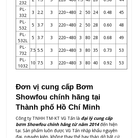
232
PL-
3
2.2
3
220~480
2
50
24
0.48
45
332
PL-
5
3.7
3
220~480
2
50
28
0.60
48
532
PL-
5
3.7
3
220~480
3
80
28
0.68
49
532L
PL-
7.5
5.5
3
220~480
3
80
35
0.73
53
732
PL-
10
7.5
3
220~480
3
80
40
0.92
53
1032
Đơn vị cung cấp
Bơm
Showfou chính hãng
tại
Thành phố Hồ Chí Minh
Công ty TNHH TM-KT Vũ Tấn
là
đại lý cung cấp
bơm Showfou chính hãng từ năm 2014
đến hiện
tại. Sản phẩm luôn được Vũ Tấn nhập khẩu nguyên
đai, nguyên kiện, không thay thế hay tháo dở bất cứ