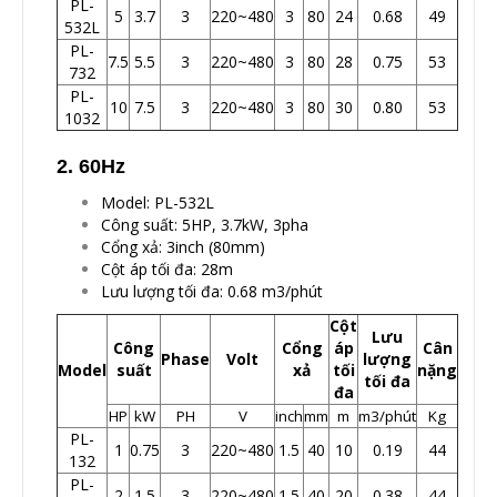
PL-
5
3.7
3
220~480
3
80
24
0.68
49
532L
PL-
7.5
5.5
3
220~480
3
80
28
0.75
53
732
PL-
10
7.5
3
220~480
3
80
30
0.80
53
1032
2. 60Hz
Model: PL-532L
Công suất: 5HP, 3.7kW, 3pha
Cổng xả: 3inch (80mm)
Cột áp tối đa: 28m
Lưu lượng tối đa: 0.68 m3/phút
Cột
Lưu
Công
Cổng
áp
Cân
Phase
Volt
lượng
Model
suất
xả
tối
nặng
tối đa
đa
HP
kW
PH
V
inch
mm
m
m3/phút
Kg
PL-
1
0.75
3
220~480
1.5
40
10
0.19
44
132
PL-
2
1.5
3
220~480
1.5
40
20
0.38
44