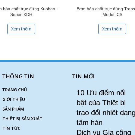
 hóa chất trục đứng Kuobao –
Bơm hóa chất trục đứng Tran
Series KDH
Model: CS
Xem thêm
Xem thêm
THÔNG TIN
TIN MỚI
TRANG CHỦ
10 Ưu điểm nổi
GIỚI THIỆU
bật của Thiết bị
SẢN PHẨM
trao đổi nhiệt dạn
THIẾT BỊ SẢN XUẤT
tấm hàn
TIN TỨC
Dịch vụ Gia công