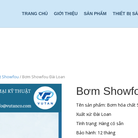
TRANG CHỦ
GIỚI THIỆU
SẢN PHẨM
THIẾT BỊ S
t Showfou
/ Bơm Showfou Đài Loan
Bơm Showfo
Tên sản phẩm: Bơm hóa chất
Xuất xứ: Đài Loan
Tình trạng: Hàng có sẵn
Bảo hành: 12 tháng