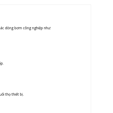
 các dòng bơm công nghiệp như:
ấp.
i thọ thiết bị.