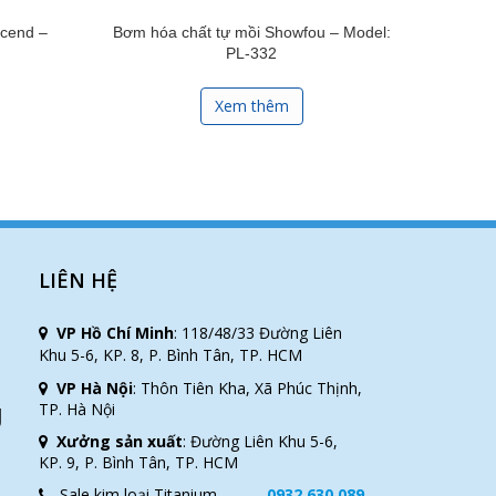
scend –
Bơm hóa chất tự mồi Showfou – Model:
PL-332
Xem thêm
LIÊN HỆ
VP Hồ Chí Minh
:
118/48/33 Đường Liên
Khu 5-6, KP. 8, P. Bình Tân, TP. HCM
VP Hà Nội
:
Thôn Tiên Kha, Xã Phúc Thịnh,
g
TP. Hà Nội
Xưởng sản xuất
:
Đường Liên Khu 5-6,
KP. 9, P. Bình Tân, TP. HCM
Sale kim loại Titanium
0932 630 089