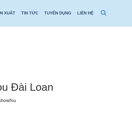
ẢN XUẤT
TIN TỨC
TUYỂN DỤNG
LIÊN HỆ
u Đài Loan
 Showfou