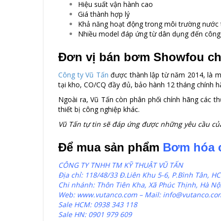
Hiệu suất vận hành cao
Giá thành hợp lý
Khả năng hoạt động trong môi trường nước t
Nhiều model đáp ứng từ dân dụng đến công
Đơn vị bán bơm Showfou chí
Công ty Vũ Tấn
được thành lập từ năm 2014, là m
tại kho, CO/CQ đầy đủ, bảo hành 12 tháng chính hã
Ngoài ra, Vũ Tấn còn phân phối chính hãng các 
thiết bị công nghiệp khác.
Vũ Tấn tự tin sẽ đáp ứng được những yêu cầu của
Để mua sản phẩm
Bơm hóa 
CÔNG TY TNHH TM KỸ THUẬT VŨ TẤN
Địa chỉ: 118/48/33 Đ.Liên Khu 5-6, P.Bình Tân, H
Chi nhánh: Thôn Tiên Kha, Xã Phúc Thịnh, Hà Nộ
Web: www.vutanco.com –
Mail: info@vutanco.co
Sale HCM: 0938 343 118
Sale HN: 0901 979 609