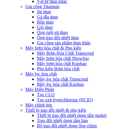
Vật tư titan khác
Gia công Titanium
Jig titan
Gá đĩa titan
Bồn titan
Giỏ titan
Ống ruột gà titan
Ống trao đổi nhiệt titan
Gia công sản phẩm titan khác
Máy bơm hóa chất & Phụ kiện
Máy Bơm Hóa Chất Transcend
Máy bơm hóa chất Showfou
Máy bơm hóa chất Kuobao
Phụ kiện Bơm hóa chất
Máy lọc hóa chất
Máy lọc hóa chất Transcend
Máy lọc hóa chất Kuobao
Máy Điện Phân
Tạo CLO
Tạo axit hypochlorous (HClO)
Máy chỉnh lưu
Thiết bị trao đổi nhiệt & phụ kiện
Thiết bị trao đổi nhiệt dạng tấm gasket
Trao đổi nhiệt dạng tấm hàn
Bộ trao đổi nhiệt dạng ống chùm