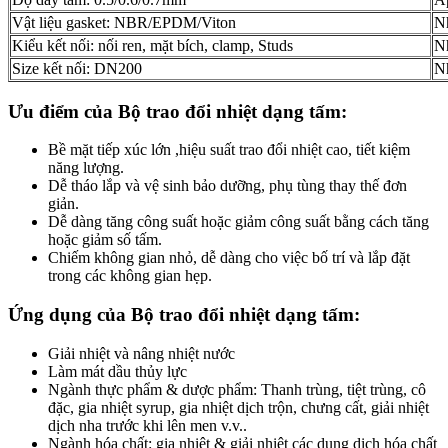
Vật liệu gasket: NBR/EPDM/Viton
Nh
Kiểu kết nối: nối ren, mặt bích, clamp, Studs
Nh
Size kết nối: DN200
N
Ưu điểm của Bộ trao đổi nhiệt dạng tấm:
Bề mặt tiếp xúc lớn ,hiệu suất trao đổi nhiệt cao, tiết kiệm
năng lượng.
Dễ tháo lắp và vệ sinh bảo dưỡng, phụ tùng thay thế đơn
giản.
Dễ dàng tăng công suất hoặc giảm công suất bằng cách tăng
hoặc giảm số tấm.
Chiếm không gian nhỏ, dễ dàng cho việc bố trí và lắp đặt
trong các không gian hẹp.
Ứng dụng của Bộ trao đổi nhiệt dạng tấm:
Giải nhiệt và nâng nhiệt nước
Làm mát dầu thủy lực
Ngành thực phẩm & dược phẩm: Thanh trùng, tiệt trùng, cô
đặc, gia nhiệt syrup, gia nhiệt dịch trộn, chưng cất, giải nhiệt
dịch nha trước khi lên men v.v..
Ngành hóa chất: gia nhiệt & giải nhiệt các dung dịch hóa chất