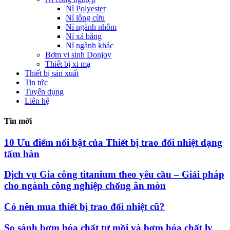
Nỉ Polyester
Nỉ lông cừu
Nỉ ngành nhôm
Nỉ xả băng
Nỉ ngành khác
Bơm vi sinh Donjoy
Thiết bị xi mạ
Thiết bị sản xuất
Tin tức
Tuyển dụng
Liên hệ
Tin mới
10 Ưu điểm nổi bật của Thiết bị trao đổi nhiệt dạng
tấm hàn
Dịch vụ Gia công titanium theo yêu cầu – Giải pháp
cho ngành công nghiệp chống ăn mòn
Có nên mua thiết bị trao đổi nhiệt cũ?
So sánh bơm hóa chất tự mồi và bơm hóa chất ly