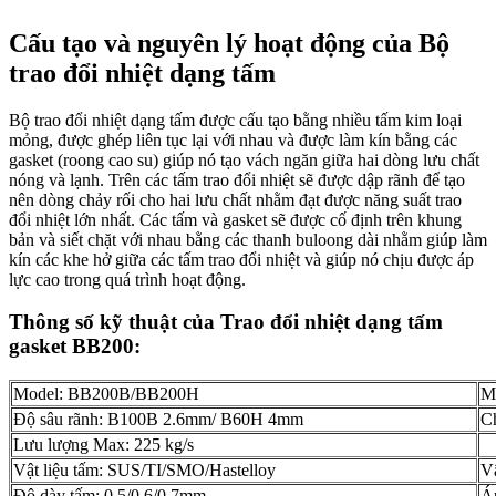
Cấu tạo và nguyên lý hoạt động của Bộ
trao đổi nhiệt dạng tấm
Bộ trao đổi nhiệt dạng tấm được cấu tạo bằng nhiều tấm kim loại
mỏng, được ghép liên tục lại với nhau và được làm kín bằng các
gasket (roong cao su) giúp nó tạo vách ngăn giữa hai dòng lưu chất
nóng và lạnh. Trên các tấm trao đổi nhiệt sẽ được dập rãnh để tạo
nên dòng chảy rối cho hai lưu chất nhằm đạt được năng suất trao
đổi nhiệt lớn nhất. Các tấm và gasket sẽ được cố định trên khung
bản và siết chặt với nhau bằng các thanh buloong dài nhằm giúp làm
kín các khe hở giữa các tấm trao đổi nhiệt và giúp nó chịu được áp
lực cao trong quá trình hoạt động.
Thông số kỹ thuật của Trao đổi nhiệt dạng tấm
gasket BB200:
Model: BB200B/BB200H
Mô
Độ sâu rãnh: B100B 2.6mm/ B60H 4mm
C
Lưu lượng Max: 225 kg/s
Vật liệu tấm: SUS/TI/SMO/Hastelloy
V
Độ dày tấm: 0.5/0.6/0.7mm
Áp