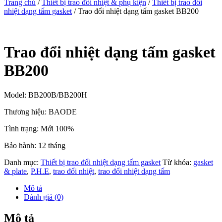
Trang chủ
/
Thiết bị trao đổi nhiệt & phụ kiện
/
Thiết bị trao đổi
nhiệt dạng tấm gasket
/ Trao đổi nhiệt dạng tấm gasket BB200
Trao đổi nhiệt dạng tấm gasket
BB200
Model: BB200B/BB200H
Thương hiệu: BAODE
Tình trạng: Mới 100%
Bảo hành: 12 tháng
Danh mục:
Thiết bị trao đổi nhiệt dạng tấm gasket
Từ khóa:
gasket
& plate
,
P.H.E
,
trao đổi nhiệt
,
trao đổi nhiệt dạng tấm
Mô tả
Đánh giá (0)
Mô tả