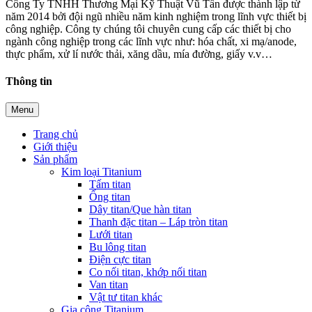
Công Ty TNHH Thương Mại Kỹ Thuật Vũ Tấn được thành lập từ
năm 2014 bởi đội ngũ nhiều năm kinh nghiệm trong lĩnh vực thiết bị
công nghiệp. Công ty chúng tôi chuyên cung cấp các thiết bị cho
ngành công nghiệp trong các lĩnh vực như: hóa chất, xi mạ/anode,
thực phẩm, xử lí nước thải, xăng dầu, mía đường, giấy v.v…
Thông tin
Menu
Trang chủ
Giới thiệu
Sản phẩm
Kim loại Titanium
Tấm titan
Ống titan
Dây titan/Que hàn titan
Thanh đặc titan – Láp tròn titan
Lưới titan
Bu lông titan
Điện cực titan
Co nối titan, khớp nối titan
Van titan
Vật tư titan khác
Gia công Titanium