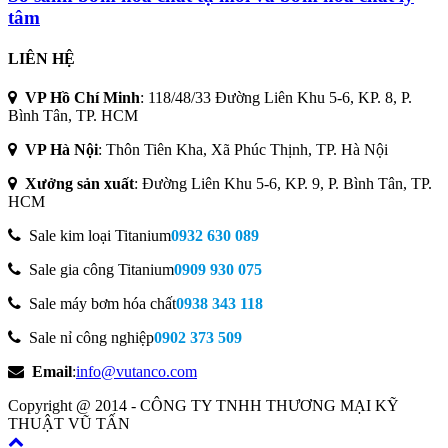
tâm
LIÊN HỆ
VP Hồ Chí Minh
:
118/48/33 Đường Liên Khu 5-6, KP. 8, P.
Bình Tân, TP. HCM
VP Hà Nội
:
Thôn Tiên Kha, Xã Phúc Thịnh, TP. Hà Nội
Xưởng sản xuất
:
Đường Liên Khu 5-6, KP. 9, P. Bình Tân, TP.
HCM
Sale kim loại Titanium
0932 630 089
Sale gia công Titanium
0909 930 075
Sale máy bơm hóa chất
0938 343 118
Sale nỉ công nghiệp
0902 373 509
Email
:
info@vutanco.com
Copyright @ 2014 - CÔNG TY TNHH THƯƠNG MẠI KỸ
THUẬT VŨ TẤN