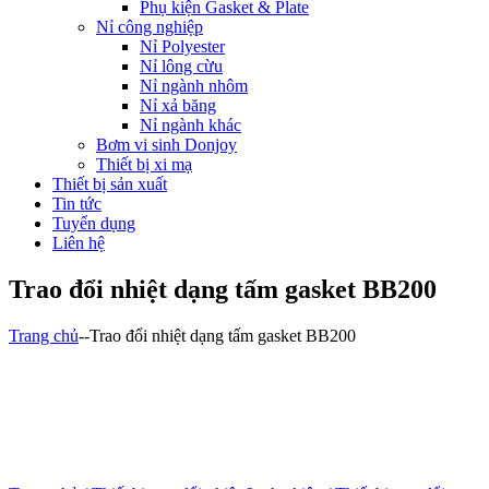
Phụ kiện Gasket & Plate
Nỉ công nghiệp
Nỉ Polyester
Nỉ lông cừu
Nỉ ngành nhôm
Nỉ xả băng
Nỉ ngành khác
Bơm vi sinh Donjoy
Thiết bị xi mạ
Thiết bị sản xuất
Tin tức
Tuyển dụng
Liên hệ
Trao đổi nhiệt dạng tấm gasket BB200
Trang chủ
-
-
Trao đổi nhiệt dạng tấm gasket BB200