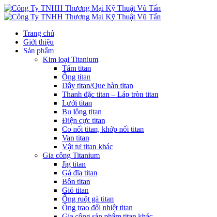
Trang chủ
Giới thiệu
Sản phẩm
Kim loại Titanium
Tấm titan
Ống titan
Dây titan/Que hàn titan
Thanh đặc titan – Láp tròn titan
Lưới titan
Bu lông titan
Điện cực titan
Co nối titan, khớp nối titan
Van titan
Vật tư titan khác
Gia công Titanium
Jig titan
Gá đĩa titan
Bồn titan
Giỏ titan
Ống ruột gà titan
Ống trao đổi nhiệt titan
Gia công sản phẩm titan khác