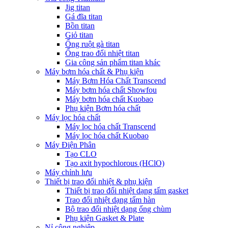
Jig titan
Gá đĩa titan
Bồn titan
Giỏ titan
Ống ruột gà titan
Ống trao đổi nhiệt titan
Gia công sản phẩm titan khác
Máy bơm hóa chất & Phụ kiện
Máy Bơm Hóa Chất Transcend
Máy bơm hóa chất Showfou
Máy bơm hóa chất Kuobao
Phụ kiện Bơm hóa chất
Máy lọc hóa chất
Máy lọc hóa chất Transcend
Máy lọc hóa chất Kuobao
Máy Điện Phân
Tạo CLO
Tạo axit hypochlorous (HClO)
Máy chỉnh lưu
Thiết bị trao đổi nhiệt & phụ kiện
Thiết bị trao đổi nhiệt dạng tấm gasket
Trao đổi nhiệt dạng tấm hàn
Bộ trao đổi nhiệt dạng ống chùm
Phụ kiện Gasket & Plate
Nỉ công nghiệp