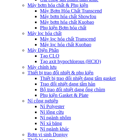
Máy bơm hóa chất & Phụ kiện
Máy Bơm Hóa Chất Transcend
Máy bơm hóa chất Showfou
Máy bơm hóa chất Kuobao
Phụ kiện Bơm hóa chất
Máy lọc hóa chất
Máy lọc hóa chất Transcend
Máy lọc hóa chất Kuobao
Máy Điện Phân
Tạo CLO
Tạo axit hypochlorous (HClO)
Máy chỉnh lưu
Thiết bị trao đổi nhiệt & phụ kiện
Thiết bị trao đổi nhiệt dạng tấm gasket
Trao đổi nhiệt dạng tấm hàn
Bộ trao đổi nhiệt dạng ống chùm
Phụ kiện Gasket & Plate
Nỉ công nghiệp
Nỉ Polyester
Nỉ lông cừu
Nỉ ngành nhôm
Nỉ xả băng
Nỉ ngành khác
Bơm vi sinh Donjoy