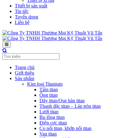
Thiết bị xi mạ
Thiết bị sản xuất
Tin tức
Tuyển dụng
Liên hệ
Trang chủ
Giới thiệu
Sản phẩm
Kim loại Titanium
Tấm titan
Ống titan
Dây titan/Que hàn titan
Thanh đặc titan – Láp tròn titan
Lưới titan
Bu lông titan
Điện cực titan
Co nối titan, khớp nối titan
Van titan