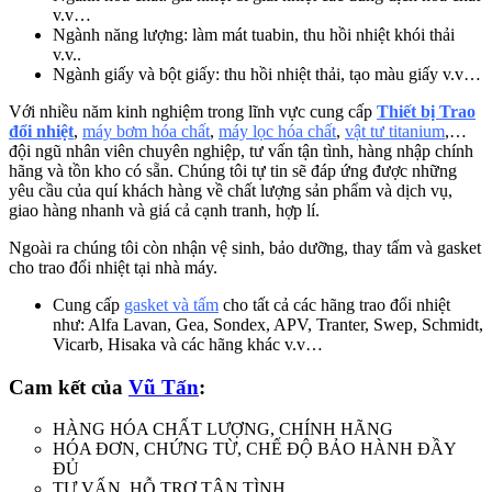
v.v…
Ngành năng lượng: làm mát tuabin, thu hồi nhiệt khói thải
v.v..
Ngành giấy và bột giấy: thu hồi nhiệt thải, tạo màu giấy v.v…
Với nhiều năm kinh nghiệm trong lĩnh vực cung cấp
Thiết bị Trao
đổi nhiệt
,
máy bơm hóa chất
,
máy lọc hóa chất
,
vật tư titanium
,…
đội ngũ nhân viên chuyên nghiệp, tư vấn tận tình, hàng nhập chính
hãng và tồn kho có sẵn. Chúng tôi tự tin sẽ đáp ứng được những
yêu cầu của quí khách hàng về chất lượng sản phẩm và dịch vụ,
giao hàng nhanh và giá cả cạnh tranh, hợp lí.
Ngoài ra chúng tôi còn nhận vệ sinh, bảo dưỡng, thay tấm và gasket
cho trao đổi nhiệt tại nhà máy.
Cung cấp
gasket và tấm
cho tất cả các hãng trao đổi nhiệt
như: Alfa Lavan, Gea, Sondex, APV, Tranter, Swep, Schmidt,
Vicarb, Hisaka và các hãng khác v.v…
Cam kết của
Vũ Tấn
:
HÀNG HÓA CHẤT LƯỢNG, CHÍNH HÃNG
HÓA ĐƠN, CHỨNG TỪ, CHẾ ĐỘ BẢO HÀNH ĐẦY
ĐỦ
TƯ VẤN, HỖ TRỢ TẬN TÌNH