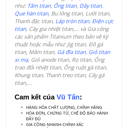
như:
Tấm titan
,
Ống titan
,
Dây titan
,
Que hàn titan
, Bu lông titan, Lưới titan,
Thanh đặc titan,
Láp tròn titan
,
Điện cực
titan
, Cây gia nhiệt titan,… và Gia công
các sản phẩm Titanium theo bản vẽ kỹ
thuật hoặc mẫu như: Jig titan, Đồ gá
titan, Mâm titan,
Gá đĩa titan
,
Giỏ titan
xi mạ
, Giỏ anode titan, Rọ titan, Ống
trao đổi nhiệt titan, Ống ruột gà titan,
Khung titan, Thanh treo titan, Cây gá
titan,…
Cam kết của
Vũ Tấn
:
HÀNG HÓA CHẤT LƯỢNG, CHÍNH HÃNG
HÓA ĐƠN, CHỨNG TỪ, CHẾ ĐỘ BẢO HÀNH
ĐẦY ĐỦ
GIA CÔNG NHANH-CHÍNH XÁC