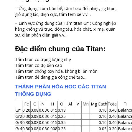
– Ứng dụng: Làm bồn bể, tấm trao đổi nhiệt, Jig titan,
giỏ đựng lắc, điện cực, tấm tem xe v.v…
– Lĩnh vực ứng dụng của Tấm titan Gr1: Công nghiệp
hàng không vũ trục, đóng tàu, hóa chất, xi mạ, quân
sự, điện phân điện giải v.v…
Đặc điểm chung của Titan:
Tấm titan có trọng lượng nhẹ
Tấm titan có độ bền cao
Tấm titan chống oxy hóa, không bị ăn mòn
Tấm titan dễ dàng gia công chế tạo…
THÀNH PHẦN HÓA HỌC CÁC TITAN
THÔNG DỤNG
Fe
C
N
H
O
Al
V
Mn
Mg
Each
Total
Ti
Gr1
0.20
0.08
0.03
0.015
0.18
0.10
0.40
Balanc
Gr2
0.30
0.08
0.03
0.015
0.25
0.10
0.40
Balanc
Gr3
0.30
0.08
0.05
0.015
0.35
0.10
0.40
Balanc
Gr4
0.50
0.08
0.05
0.008
0.25
0.05
0.20
Balanc