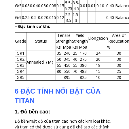
5.5-
3.5-
Gr5
0.08
0.04
0.03
0.008
0.15
0.01
0.01
0.10
0.40
Balanc
6.75
4.5
2.5-
1.5-
Gr9
0.25
0.5
0.02
0.015
0.12
0.40
Balanc
3.5
3
– Đặc tính cơ khí:
Tensile
Yield
Area of
Elongation
Grade
Status
Strength
Strength
Reducatio
Ksi
Mpa
Ksi
Mpa
%
GR1
35
240
25
170
24
30
GR2
50
345
40
275
20
30
Annealed（M）
GR3
65
450
55
380
18
30
GR4
80
550
70
483
15
25
GR5
895
825
10
20
6 ĐẶC TÍNH NỔI BẬT CỦA
TITAN
1. Độ bền cao:
Độ bền/mật độ của titan cao hơn các kim loại khác,
và titan có thể được sử dụng để chế tạo các thành