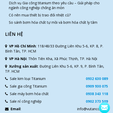
Dịch vụ Gia công titanium theo yêu cầu – Giải pháp cho
ngành công nghiệp chống ăn mòn
Có nên mua thiết bị trao đổi nhiệt cũ?
So sánh bơm hóa chất tự mồi và bơm hóa chất ly tâm
LIÊN HỆ
VP Hồ Chí Minh
:
118/48/33 Đường Liên Khu 5-6, KP. 8, P.
Bình Tân, TP. HCM
VP Hà Nội
:
Thôn Tiên Kha, Xã Phúc Thịnh, TP. Hà Nội
Xưởng sản xuất
:
Đường Liên Khu 5-6, KP. 9, P. Bình Tân,
TP. HCM
Sale kim loại Titanium
0932 630 089
Sale gia công Titanium
0909 930 075
Sale máy bơm hóa chất
0938 343 118
Sale nỉ công nghiệp
0902 373 509
Email
:
info@vutanco.com