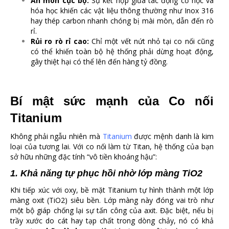
Ăn mòn cục bộ:
Sự kết hợp giữa tác động cơ học và
hóa học khiến các vật liệu thông thường như Inox 316
hay thép carbon nhanh chóng bị mài mòn, dẫn đến rò
rỉ.
Rủi ro rò rỉ cao:
Chỉ một vết nứt nhỏ tại co nối cũng
có thể khiến toàn bộ hệ thống phải dừng hoạt động,
gây thiệt hại có thể lên đến hàng tỷ đồng.
Bí mật sức mạnh của Co nối
Titanium
Không phải ngẫu nhiên mà
Titanium
được mệnh danh là kim
loại của tương lai. Với co nối làm từ Titan, hệ thống của bạn
sở hữu những đặc tính “vô tiền khoáng hậu”:
1. Khả năng tự phục hồi nhờ lớp màng
TiO2
Khi tiếp xúc với oxy, bề mặt Titanium tự hình thành một lớp
màng oxit (
TiO2
) siêu bền. Lớp màng này đóng vai trò như
một bộ giáp chống lại sự tấn công của axit. Đặc biệt, nếu bị
trầy xước do cát hay tạp chất trong dòng chảy, nó có khả