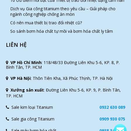
10 Ưu điểm nổi bật của Thiết bị trao đổi nhiệt dạng tấm hàn
Dịch vụ Gia công titanium theo yêu cầu – Giải pháp cho
ngành công nghiệp chống ăn mòn
Có nên mua thiết bị trao đổi nhiệt cũ?
So sánh bơm hóa chất tự mồi và bơm hóa chất ly tâm
LIÊN HỆ
VP Hồ Chí Minh
:
118/48/33 Đường Liên Khu 5-6, KP. 8, P.
Bình Tân, TP. HCM
VP Hà Nội
:
Thôn Tiên Kha, Xã Phúc Thịnh, TP. Hà Nội
Xưởng sản xuất
:
Đường Liên Khu 5-6, KP. 9, P. Bình Tân,
TP. HCM
Sale kim loại Titanium
0932 630 089
Sale gia công Titanium
0909 930 075
Sale máy bơm hóa chất
0938 343 118