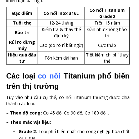
khiến bạn bất ngờ:
Co nối Titanium
Đặc điểm
Co nối Inox 316L
Grade2
Tuổi thọ
12-24 tháng
Trên 15 năm
Kiểm tra & thay thế
Gần như không bảo
Bảo trì
định kỳ
trì
Rủi ro dừng
Cao (do rò rỉ bất ngờ)
Cực thấp
máy
Hiệu quả đầu
Tiết kiệm chi phí thay
Tốn kém dài hạn
tư
thế
Các loại
co nối
Titanium
phổ biến
trên thị trường
Tùy vào nhu cầu cụ thể, co nối Titanium thường được chia
thành các loại:
– Theo độ cong:
Co 45 độ, Co 90 độ, Co 180 độ…
– Theo mác vật liệu:
Grade 2:
Loại phổ biến nhất cho công nghiệp hóa chất
và xi mạ.