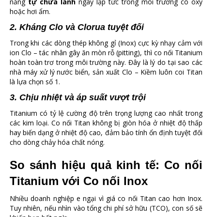
năng
tự chữa lành
ngay lập tức trong môi trường có oxy
hoặc hơi ẩm.
2. Kháng Clo và Clorua tuyệt đối
Trong khi các dòng thép không gỉ (Inox) cực kỳ nhạy cảm với
ion Clo – tác nhân gây ăn mòn rỗ (pitting), thì co nối Titanium
hoàn toàn trơ trong môi trường này. Đây là lý do tại sao các
nhà máy xử lý nước biển, sản xuất Clo – Kiềm luôn coi Titan
là lựa chọn số 1.
3. Chịu nhiệt và áp suất vượt trội
Titanium có tỷ lệ cường độ trên trọng lượng cao nhất trong
các kim loại. Co nối Titan không bị giòn hóa ở nhiệt độ thấp
hay biến dạng ở nhiệt độ cao, đảm bảo tính ổn định tuyệt đối
cho dòng chảy hóa chất nóng.
So sánh hiệu quả kinh tế: Co nối
Titanium với Co nối Inox
Nhiều doanh nghiệp e ngại vì giá co nối Titan cao hơn Inox.
Tuy nhiên, nếu nhìn vào tổng chi phí sở hữu (TCO), con số sẽ