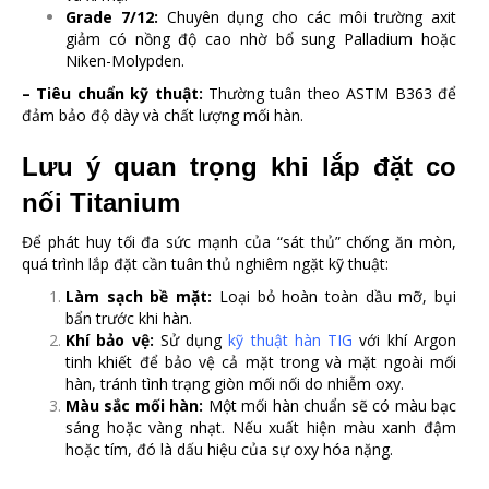
Grade 7/12:
Chuyên dụng cho các môi trường axit
giảm có nồng độ cao nhờ bổ sung Palladium hoặc
Niken-Molypden.
– Tiêu chuẩn kỹ thuật:
Thường tuân theo ASTM B363 để
đảm bảo độ dày và chất lượng mối hàn.
Lưu ý quan trọng khi lắp đặt co
nối Titanium
Để phát huy tối đa sức mạnh của “sát thủ” chống ăn mòn,
quá trình lắp đặt cần tuân thủ nghiêm ngặt kỹ thuật:
Làm sạch bề mặt:
Loại bỏ hoàn toàn dầu mỡ, bụi
bẩn trước khi hàn.
Khí bảo vệ:
Sử dụng
kỹ thuật hàn TIG
với khí Argon
tinh khiết để bảo vệ cả mặt trong và mặt ngoài mối
hàn, tránh tình trạng giòn mối nối do nhiễm oxy.
Màu sắc mối hàn:
Một mối hàn chuẩn sẽ có màu bạc
sáng hoặc vàng nhạt. Nếu xuất hiện màu xanh đậm
hoặc tím, đó là dấu hiệu của sự oxy hóa nặng.