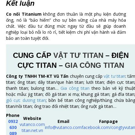
Kết luận
Co nối Titanium
không đơn thuần là một phụ kiện đường
ống, nó là “bảo hiểm” cho sự bền vững của nhà máy hóa
chất. Việc đầu tư đúng mức ngay từ đầu sẽ giúp doanh
nghiệp loại bỏ nỗi lo rò rỉ, tiết kiệm chi phí vận hành và đảm
bảo an toàn tuyệt đối.
CUNG CẤP
VẬT TƯ TITAN
– ĐIỆN
CỰC TITAN –
GIA CÔNG TITAN
Công ty TNHH TM-KT Vũ Tấn
chuyên cung cấp
vật tư titan
: tấ
titan; ống titan; dây titan/que hàn titan; lưới titan; điện cực titan
thanh titan; bulong titan…
Gia công titan
theo bản vẽ kỹ thuậ
hoặc mẫu: jig titan; đồ gá titan xi mạ; khung gá titan; gá đĩa titan
giỏ cực dương titan
; bồn bể titan công nghiệp/thùng chứa bằn
titan/nồi titan; ống trao đổi nhiệt titan; ống ruột gà titan…
Phone
Website
0932
Email
Fanpage
vutanco.com
630
info@vutanco.com
facebook.com/congtyvuta
titan.net.vn
089