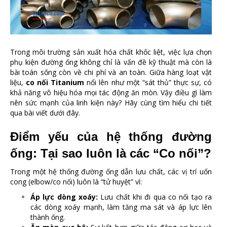
Trong môi trường sản xuất hóa chất khốc liệt, việc lựa chọn
phụ kiện đường ống không chỉ là vấn đề kỹ thuật mà còn là
bài toán sống còn về chi phí và an toàn. Giữa hàng loạt vật
liệu,
co nối Titanium
nổi lên như một “sát thủ” thực sự, có
khả năng vô hiệu hóa mọi tác động ăn mòn. Vậy điều gì làm
nên sức mạnh của linh kiện này? Hãy cùng tìm hiểu chi tiết
qua bài viết dưới đây.
Điểm yếu của hệ thống đường
ống: Tại sao luôn là các “Co nối”?
Trong một hệ thống đường ống dẫn lưu chất, các vị trí uốn
cong (elbow/co nối) luôn là “tử huyệt” vì:
Áp lực dòng xoáy:
Lưu chất khi đi qua co nối tạo ra
các dòng xoáy mạnh, làm tăng ma sát và áp lực lên
thành ống.